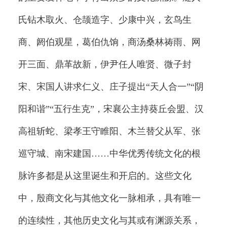
氏钻木取火、仓颉造字、少康中兴，玄鸟生
商、阏伯观星，葛伯仇饷，商汤桑林祷雨、网
开三面、鼎革故新，伊尹任人唯贤、微子封
宋、宋国人讲求仁义、庄子提出“天人合一”“阴
阳和谐”“五行生克”，宋襄公主持葵丘会盟、汉
高祖斩蛇、梁孝王守睢阳、木兰替父从军、张
巡守城、南宋建国……中华优秀传统文化的根
脉许多都是从这里诞生和开启的。这些文化
中，殷商文化与其他文化一脉相承，具有唯一
的连续性，其他历史文化与其或有渊源关系，