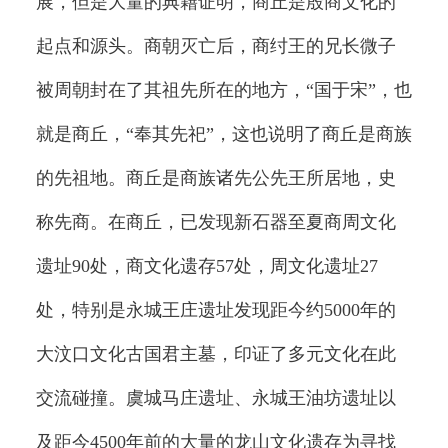
展，但是大量的典籍证明，商丘是殷商文化的
起点和源头。商朝灭亡后，商纣王的兄长微子
被周朝封在了其祖先所在的地方，“国于宋”，也
就是商丘，“奉其先祀”，这也说明了商丘是商族
的先祖地。商丘是商族诸先公先王所居地，史
称先商。在商丘，已发现新石器至夏商周文化
遗址90处，商文化遗存57处，周文化遗址27
处，特别是永城王庄遗址发现距今约5000年的
大汶口文化古国君主墓，印证了多元文化在此
交流碰撞。虞城马庄遗址、永城王油坊遗址以
及距今4500年前的大量的龙山文化遗存为寻找