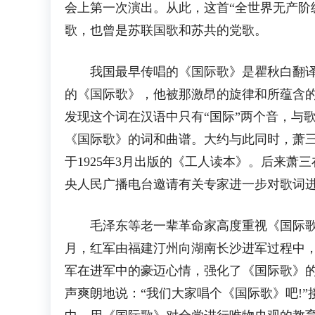
会上第一次演出。从此，这首“全世界无产阶
歌，也曾是苏联国歌和苏共的党歌。
我国最早传唱的《国际歌》是瞿秋白翻译的。
的《国际歌》，他被那激昂的旋律和所蕴含的思想所
发现这个词在汉语中只有“国际”两个音，与歌
《国际歌》的词和曲谱。大约与此同时，萧三与陈
于1925年3月出版的《工人读本》。后来萧
央人民广播电台邀请有关专家进一步对歌词
毛泽东等老一辈革命家高度重视《国际歌》的
月，红军由福建汀州向湖南长沙进军过程中，
军在进军中的豪迈心情，强化了《国际歌》的
声爽朗地说：“我们大家唱个《国际歌》吧!”