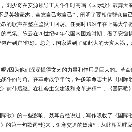
少奇在安源领导工人斗争时高唱《国际歌》鼓舞大家的斗
不是英雄豪杰，全靠自己救自己”，阐明了要相信群众自己
昂的歌声在整座监狱里回荡。任弼时1924年在上海大学
的气氛。陈云在20世纪60年代国内困难时期，看了安徽
叫‘包产到户’也好。总之，国家遇到了如此大的天灾人祸，
?因为他们深深懂得文艺的力量和作用是巨大的。革命
是战斗的号角。在革命战争年代，许多革命志士从《国际
歌》前仆后继。在社会主义建设和改革进程中，《国际歌
歌》的一些影响。聂耳曾经说过，写作吸收了《国际歌
歌》的第一句歌词“起来，饥寒交迫的奴隶”，从此相互呼