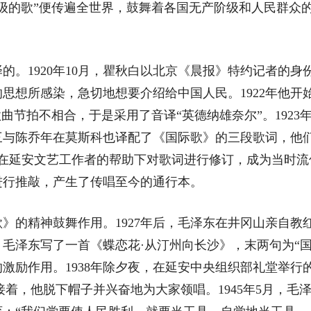
级的歌”便传遍全世界，鼓舞着各国无产阶级和人民群众
1920年10月，瞿秋白以北京《晨报》特约记者的身
感染，急切地想要介绍给中国人民。1922年他开始翻译这首歌
曲节拍不相合，于是采用了音译“英德纳雄奈尔”。1923
乔年在莫斯科也译配了《国际歌》的三段歌词，他们将“inte
三在延安文艺工作者的帮助下对歌词进行修订，成为当时流
进行推敲，产生了传唱至今的通行本。
精神鼓舞作用。1927年后，毛泽东在井冈山亲自教红军
毛泽东写了一首《蝶恋花·从汀州向长沙》，末两句为“
激励作用。1938年除夕夜，在延安中央组织部礼堂举行
接着，他脱下帽子并兴奋地为大家领唱。1945年5月，