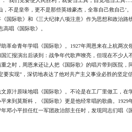
育：“我们党要使人民胜利，就要当工具，自觉地当工具…
，不是皇帝，更不是那些英雄豪杰，全靠自己救自己’。”1
将《国际歌》和《三大纪律八项注意》作为思想和政治路线
志高唱《国际歌》。
助革命青年学唱《国际歌》。1927年周恩来在上杭两次
舞团归国汇报演出后谈到：战争年代歌声嘹亮，但现在不少人
1月病重之时，周恩来还让人把《国际歌》的唱片带到医院
定要实现”，深切地表达了他对共产主义事业必胜的坚定
原汁原味地唱《国际歌》。不论是在工厂里做工，在学
小平来到莫斯科，《国际歌》更是他经常唱的歌曲。192
37年邓小平担任红一军团政治部主任时，发现同志们唱《