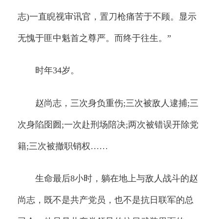
志)一直睨视审讯官，置刀枪痛苦于不顾。显示
无愧于匪中魁首之尊严。而终于往生。”
时年34岁。
赵尚志，三次身负重伤;三次被敌人逮捕;三
次身陷囹囫;一次赴刑场陪决;两次被错误开除党
籍;三次被撤职销权……
生命最后8小时，躺在地上与敌人战斗的赵
尚志，既不是共产党员，也不是抗日联军的总