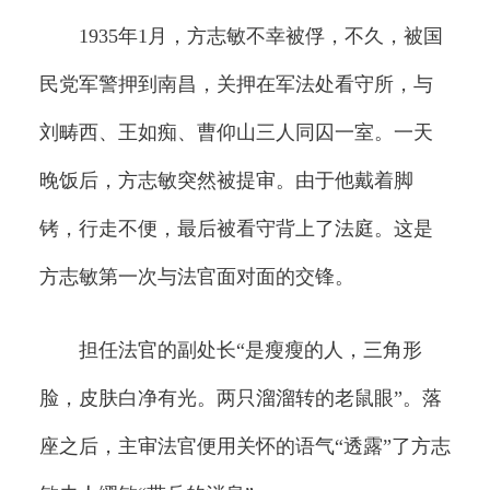
1935年1月，方志敏不幸被俘，不久，被国
民党军警押到南昌，关押在军法处看守所，与
刘畴西、王如痴、曹仰山三人同囚一室。一天
晚饭后，方志敏突然被提审。由于他戴着脚
铐，行走不便，最后被看守背上了法庭。这是
方志敏第一次与法官面对面的交锋。
担任法官的副处长“是瘦瘦的人，三角形
脸，皮肤白净有光。两只溜溜转的老鼠眼”。落
座之后，主审法官便用关怀的语气“透露”了方志