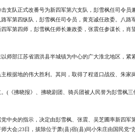
游击支队正式改番号为新四军第六支队，彭雪枫任司令员
军第四纵队，彭雪枫任司令员，黄克诚任政委。八路军第四
新四军第四师，彭雪枫任师长兼政委，张震任参谋长，肖望
四师在以师部江苏省泗洪县半城镇为中心的广大淮北地区，
根据地的伟大胜利。其间，取得了程道口战役、朱家岗
。(《拂晓报》、拂晓剧团、骑兵团被人民誉为彭雪枫三件宝
据党中央的指示，决定由彭雪枫、张震、吴芝圃率新四军
师大会;23日，拔除位于萧(县)宿(县)间小朱庄由国民党