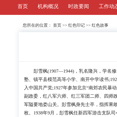
首页
机构概况
时政要闻
工作动
您所在的位置：
首页
>>
红色印记
>>
红色故事
彭雪枫(1907—1944)，乳名隆兴，学
塾、镇平县模范高等小学、南开中学读书;192
入中国共产党;1927年参加北京“南郊农民
副政委，红八军六师、红三军团二师、四师
军隘要地娄山关。彭雪枫身先士卒，指挥果
枚。1938年9月，彭雪枫任新四军游击支队