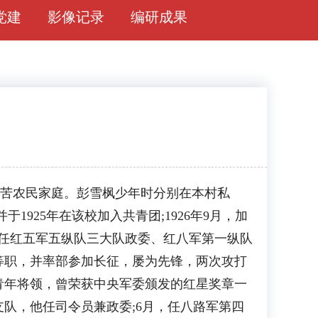
党建
影像记录
编研成果
个贫苦农民家庭。彭雪枫少年时分别在本村私
925年在该校加入共青团;1926年9月，加
先后任红五军五纵队三大队政委、红八军第一纵队
等职，并率部参加长征，屡为先锋，两次攻打
青年将领，曾荣获中央军委颁发的红星奖章一
支队，他任司令员兼政委;6月，任八路军第四