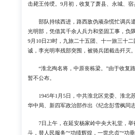
击毙王传绶。9月初，收复了萧县、永城、宿
部队持续西进，路西敌伪顽杂慌忙调兵遣将
光明部，凭借其千余人兵力和坚固工事，负
9月10日23时，九旅二十五团、十一旅三十
诚，李光明率残部突围，被骑兵团截击歼灭。
“淮北殉名将，中原丧栋梁。”由于收复路
暂不公布。
1945年1月5日，中共淮北区党委、淮北
华中局、新四军政治部作出《纪念彭雪枫同志的
7日上午，在延安杨家岭中央大礼堂，举行
斗，替人民服务”“功绩辉煌，一世忠贞”“功