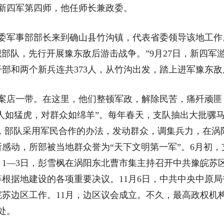
为新四军第四师，他任师长兼政委。
委军事部部长来到确山县竹沟镇，代表省委领导该地工作
织部队，先行开展豫东敌后游击战争。”9月27日，新四
干部和两个新兵连共373人，从竹沟出发，踏上进军豫东
书案店一带。在这里，他们整顿军政，解除民苦，痛歼顽匪
敌人如猛虎，对群众如绵羊”。每年春天，支队抽出大批骡
，部队采用军民合作的办法，发动群众，调集兵力，在涡
感动，所部被当地群众誉为“天下文明第一军”。6月初
月1—3日，彭雪枫在涡阳东北曹市集主持召开中共豫皖苏
根据地建设的各项重要决议。11月6日，中共中央中原局
苏边区工作。11月，边区议会成立。不久，最高政权机
处。