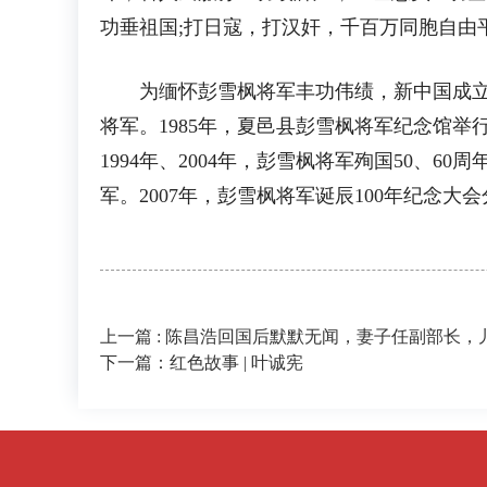
功垂祖国;打日寇，打汉奸，千百万同胞自由
为缅怀彭雪枫将军丰功伟绩，新中国成立后
将军。1985年，夏邑县彭雪枫将军纪念馆
1994年、2004年，彭雪枫将军殉国50、
军。2007年，彭雪枫将军诞辰100年纪念大
上一篇 : 陈昌浩回国后默默无闻，妻子任副部长
下一篇：红色故事 | 叶诚宪