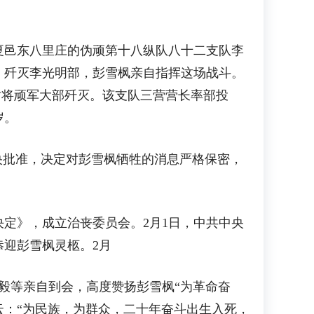
邑东八里庄的伪顽第十八纵队八十二支队李
，歼灭李光明部，彭雪枫亲自指挥这场战斗。
5时将顽军大部歼灭。该支队三营营长率部投
岁。
批准，决定对彭雪枫牺牲的消息严格保密，
定》，成立治丧委员会。2月1日，中共中央
恭迎彭雪枫灵柩。2月
毅等亲自到会，高度赞扬彭雪枫“为革命奋
联云：“为民族，为群众，二十年奋斗出生入死，