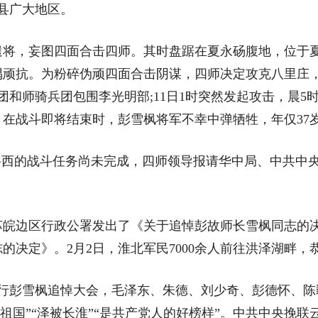
县广大地区。
，妄图四面合击四师。其时盘踞在夏永砀腹地，位于夏
隅顽抗。为粉碎伪顽四面合击阴谋，四师决定攻克八里庄
二团和师骑兵团包围李光明部;11日1时突然发起攻击，晨
在战斗即将结束时，彭雪枫将军不幸中弹牺牲，年仅37
西的战斗任务尚未完成，四师领导报请华中局、中共中央
苏皖边区行政公署发出了《关于追悼彭故师长雪枫同志的决
决定》。2月2日，淮北军民7000余人前往洪泽湖畔，
彭雪枫追悼大会，毛泽东、朱德、刘少奇、彭德怀、陈
垂祖国”“泽被长淮”“是共产党人的好榜样”。中共中央挽