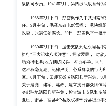
纵队司令员。1941年2月，第四纵队改番号
1938年2月下旬，彭雪枫作为中共河南省
任。9月中旬，毛泽东致电彭雪枫：“尽快组
政委，张震任参谋长。30日，彭雪枫率一批
1939年2月下旬，游击支队到达永城县
执行“三大纪律八项注意”，拥政爱民，“对
场;冬季协助地方训练民兵，举办冬学。同时
这种秋毫无犯、纪律严明、心系群众的行为所
区。8月下旬，回师安徽省涡阳县新兴集。9
关于建党、建军、建政、建立抗日群众团体等
令部驻地涡阳县新兴集，检查游击支队和豫皖
夏邑、萧县、宿县4个县政权和部分县级办事