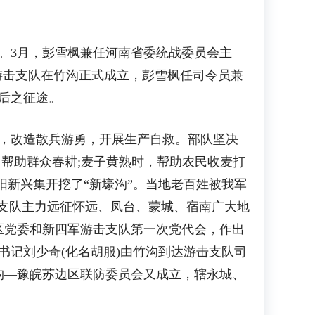
。3月，彭雪枫兼任河南省委统战委员会主
军游击支队在竹沟正式成立，彭雪枫任司令员兼
敌后之征途。
，改造散兵游勇，开展生产自救。部队坚决
马帮助群众春耕;麦子黄熟时，帮助农民收麦打
阳新兴集开挖了“新壕沟”。当地老百姓被我军
，支队主力远征怀远、凤台、蒙城、宿南广大地
区党委和新四军游击支队第一次党代会，作出
书记刘少奇(化名胡服)由竹沟到达游击支队司
构—豫皖苏边区联防委员会又成立，辖永城、