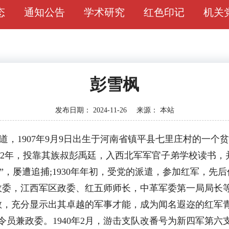
态
通知公告
学术研究
红色印记
机关
彭雪枫
发布日期：
2024-11-26
来源：
本站
名修道，1907年9月9日出生于河南省镇平县七里庄村的一
2年，投靠其族叔彭禹廷，入西北军军官子弟学校读书，并于1
暴动”，屡遭追捕;1930年年初，受党的派遣，参加红军，
政委，江西军区政委、红五师师长，中革军委第一局局长
敢，充分显示出其卓越的军事才能，成为闻名遐迩的红军
司令员兼政委。1940年2月，游击支队改番号为新四军第六