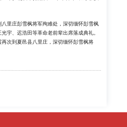
八里庄彭雪枫将军殉难处，深切缅怀彭雪枫
王光宇、迟浩田等革命老前辈出席落成典礼。
席张震再次到夏邑县八里庄，深切缅怀彭雪枫将