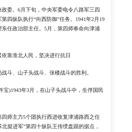
兼政委。6月下旬，中央军委电令八路军三四
纵队执行“向西防御”任务。1941年2月19
东任政治部主任。5月，第四师奉命向津浦
紧紧依靠淮北人民，坚决进行抗日
战斗、山子头战斗、张楼战斗的胜利。
)1943年3月，在山子头战斗中，生俘国民
第四师主力5个团执行西进收复津浦路西之任
“苏北挺进军”第四十纵队王传绶盘踞的据点，