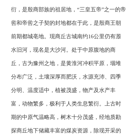
衍，是殷商部族的祖居地，“三皇五帝”之一的帝
喾和帝喾之子契的封地都在于此，是殷商王朝
前期都城亳地。现商丘古城南约16公里仍有溵
水旧河，现名是大沙河。处于中原腹地的商
丘，古为豫州之地，是黄淮河冲积平原，堌堆
分布广泛，土壤深厚而肥沃，水源充沛、四季
分明、温度适中，植被茂盛，物产及水产丰
富，动物繁多，极利于人类生息繁衍。上古时
期的中原气温略高，树木十分茂盛，经地质勘
探商丘地下储藏丰富的煤炭资源，除现开采的