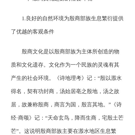
1.良好的自然环境为殷商部族生息繁衍提供
了优越的客观条件
殷商文化是以殷商部族为主体所创造的物
质和文化遗存。文化作为一个民族的灵魂有其
产生的社会环境。《诗地理考》记：“殷以溵水
得名，契有功封商，汤始居亳之殷地，汤之故
居，故兼称殷商，商言为国，殷言其地。”《诗
经·商颂》记：“天命玄鸟，降而生商，宅殷土芒
芒”。这说明殷商部族主要在溵水地区生息繁