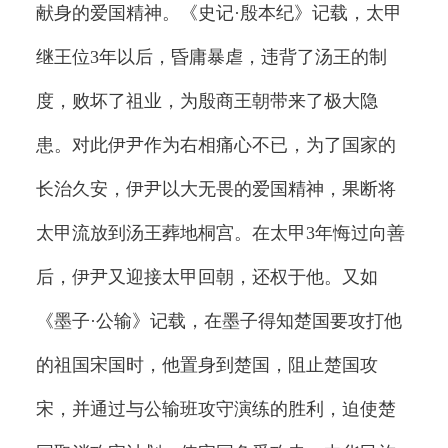
献身的爱国精神。《史记·殷本纪》记载，太甲
继王位3年以后，昏庸暴虐，违背了汤王的制
度，败坏了祖业，为殷商王朝带来了极大隐
患。对此伊尹作为右相痛心不已，为了国家的
长治久安，伊尹以大无畏的爱国精神，果断将
太甲流放到汤王葬地桐宫。在太甲3年悔过向善
后，伊尹又迎接太甲回朝，还权于他。又如
《墨子·公输》记载，在墨子得知楚国要攻打他
的祖国宋国时，他置身到楚国，阻止楚国攻
宋，并通过与公输班攻守演练的胜利，迫使楚