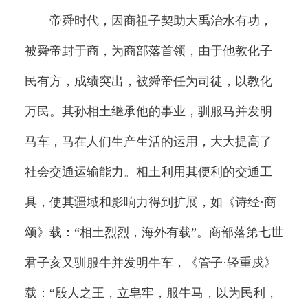
帝舜时代，因商祖子契助大禹治水有功，
被舜帝封于商，为商部落首领，由于他教化子
民有方，成绩突出，被舜帝任为司徒，以教化
万民。其孙相土继承他的事业，驯服马并发明
马车，马在人们生产生活的运用，大大提高了
社会交通运输能力。相土利用其便利的交通工
具，使其疆域和影响力得到扩展，如《诗经·商
颂》载：“相土烈烈，海外有载”。商部落第七世
君子亥又驯服牛并发明牛车，《管子·轻重戍》
载：“殷人之王，立皂牢，服牛马，以为民利，