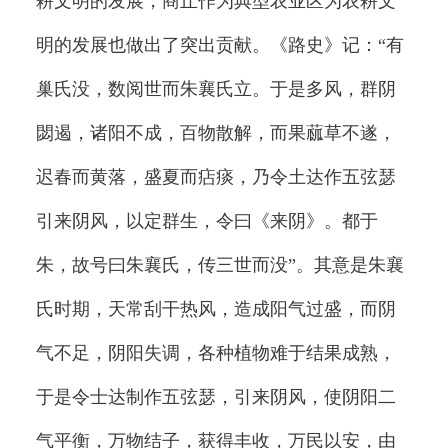
耕文明的发展，商丘作为典型农业区为农耕文
明的发展也做出了突出贡献。《路史》记：“有
巢氏没，数阅世而朱襄氏立。于是多风，群阴
閟遏，诸阳不成，百物散解，而果蓏草不遂，
迟春而黄落，盛夏而痁痰，乃令土达作五弦瑟
引来阴风，以定群生，令曰《来阴》。都于
朱，故号曰朱襄氏，传三世而没”。其意是朱襄
氏时期，天常刮干热风，造成阳气过盛，而阴
气不足，阴阳失调，各种植物难于结果成熟，
于是令士达制作五弦瑟，引来阴风，使阴阳二
气平衡，万物结子，获得丰收，万民以安，由