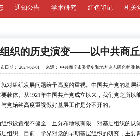
态
通知公告
学术研究
红色印记
机关
组织的历史演变——以中共商丘
发布日期：
2024-02-01
来源：
中共商丘市委党史和地方史志研究室 张艳
对组织发展问题给予高度的重视。中国共产党的基层组
要载体。从1921年中国共产党成立以来，我们党之所以
，与党始终高度重视做好基层工作是分不开的。
织设置很不健全，且分布地域有限，对基层组织的认知
基层组织。目前，学界对党的早期基层组织的研究，主要