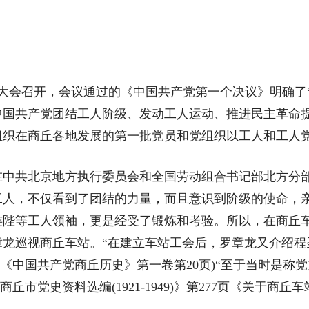
大会召开，会议通过的《中国共产党第一个决议》明确了
国共产党团结工人阶级、发动工人运动、推进民主革命提
组织在商丘各地发展的第一批党员和党组织以工人和工人
工人在中共北京地方执行委员会和全国劳动组合书记部北方
工人，不仅看到了团结的力量，而且意识到阶级的使命，
陛等工人领袖，更是经受了锻炼和考验。所以，在商丘车站
章龙巡视商丘车站。“在建立车站工会后，罗章龙又介绍
(《中国共产党商丘历史》第一卷第20页)“至于当时是称
丘市党史资料选编(1921-1949)》第277页《关于