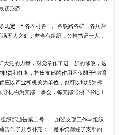
最初形态。
条规定：“ 各农村各工厂各铁路各矿山各兵营
不满五人之处，亦当有组织，公推书记一人，
利于扩大党的力量，对党章作了进一步的修改，这
职责和任务，指出支部的作用不仅限于“教育
设置应以产业和机关为单位，也可以地域为标
导机构为支部干事会，每支部“公推”书记 1
央组织部通告第二号——加强支部工作与组织
通告作了几点补充：一是系统阐述了支部的