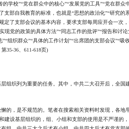
的学校”“党在群众中的核心”“发展党的工具”“党在群众
了支部自我教育的标准，也就是“思想的政治化”“研究的系
三是规定了支部会议的基本内容，要求支部每周应开会一次
讨论实现党的政策的具体方法”“同志工作的批评”“报告和讨
”“组织群众”“具体的工作计划”“出席团的支部会议”“
-36、611-618页)
组织列为重要的任务。其中，中共二大召开后，全国建立
的，是不规范的。笔者在搜索相关资料时发现，各地早
展和建设基层组织的，组、小组和支部的使用是不严谨的
才有组、中共三大之后才有小组、中共四大后才有党支部