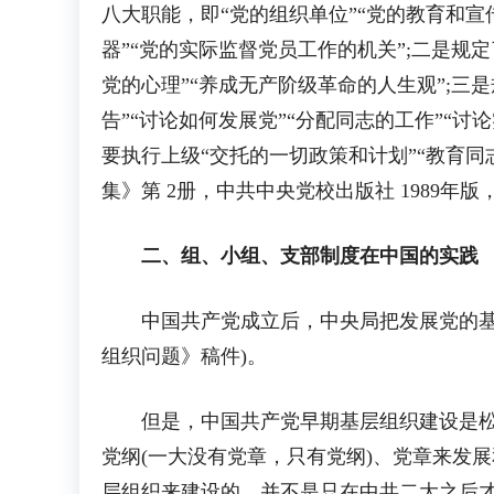
八大职能，即“党的组织单位”“党的教育和宣传
器”“党的实际监督党员工作的机关”;二是规定
党的心理”“养成无产阶级革命的人生观”;
告”“讨论如何发展党”“分配同志的工作”“
要执行上级“交托的一切政策和计划”“教育同志
集》第 2册，中共中央党校出版社 1989年版，第35
二、组、小组、支部制度在中国的实践
中国共产党成立后，中央局把发展党的基层
组织问题》稿件)。
但是，中国共产党早期基层组织建设是松懈
党纲(一大没有党章，只有党纲)、党章来发
层组织来建设的。并不是只在中共二大之后