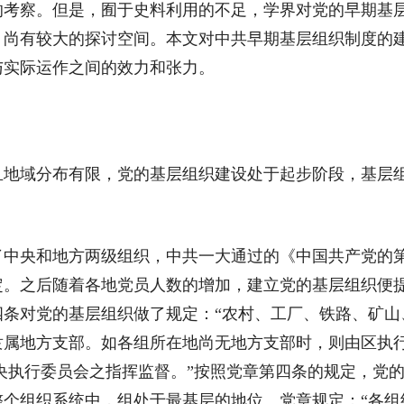
的考察。但是，囿于史料利用的不足，学界对党的早期基
，尚有较大的探讨空间。本文对中共早期基层组织制度的
与实际运作之间的效力和张力。
分布有限，党的基层组织建设处于起步阶段，基层组织的
央和地方两级组织，中共一大通过的《中国共产党的第
之后随着各地党员人数的增加，建立党的基层组织便提上了
四条对党的基层组织做了规定：“农村、工厂、铁路、矿山
隶属地方支部。如各组所在地尚无地方支部时，则由区执
央执行委员会之指挥监督。”按照党章第四条的规定，党
整个组织系统中，组处于最基层的地位。党章规定：“各组